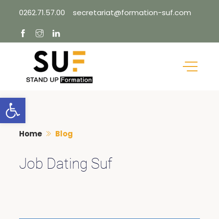
Skip
0262.71.57.00
secretariat@formation-suf.com
to
content
Ouvrir la barre d’outils
Home
Blog
Job Dating Suf