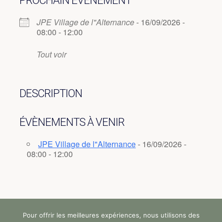
PROCHAIN ÉVÈNEMENT
JPE Village de l"Alternance
- 16/09/2026 -
08:00 - 12:00
Tout voir
DESCRIPTION
ÉVÈNEMENTS À VENIR
JPE Village de l"Alternance
- 16/09/2026 -
08:00 - 12:00
Pour offrir les meilleures expériences, nous utilisons des
Tous droits réservés (c) StandUp Formation (y)