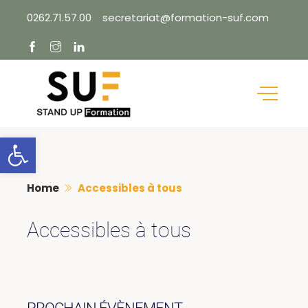
Skip
0262.71.57.00
secretariat@formation-suf.com
to
content
Ouvrir la barre d’outils
Home
Accessibles à tous
Accessibles à tous