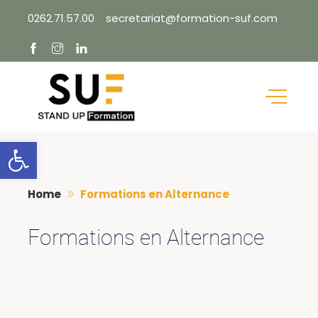
Skip
0262.71.57.00
secretariat@formation-suf.com
to
content
Ouvrir la barre d’outils
Home
Formations en Alternance
Formations en Alternance