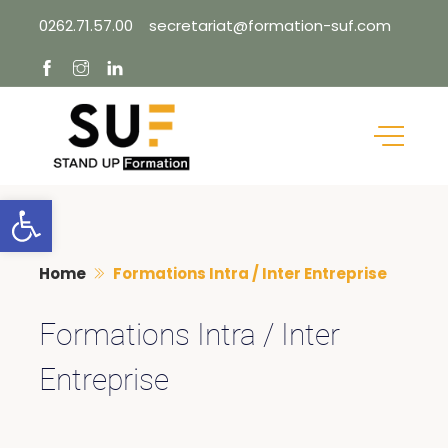
Skip
0262.71.57.00
secretariat@formation-suf.com
to
content
Ouvrir la barre d’outils
Home
Formations Intra / Inter Entreprise
Formations Intra / Inter
Entreprise