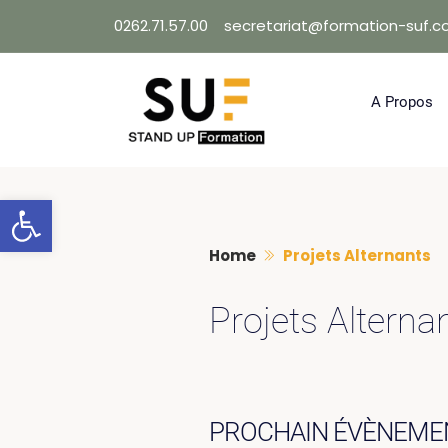
Skip
0262.71.57.00
secretariat@formation-suf.
to
content
A Propos
Ouvrir la barre d’outils
Home
Projets Alternants
Projets Alterna
PROCHAIN ÉVÈNEME