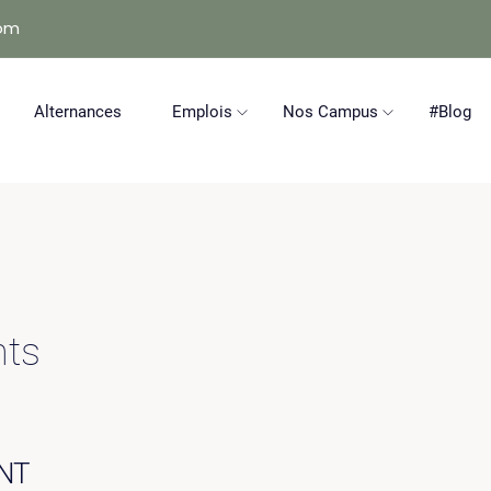
com
Alternances
Emplois
Nos Campus
#Blog
nts
NT