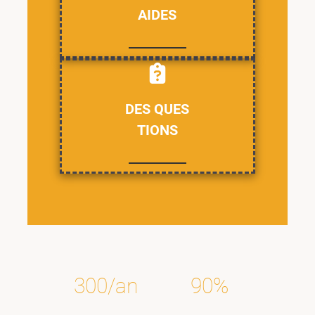
AIDES
DES QUES
TIONS
300/an
90%