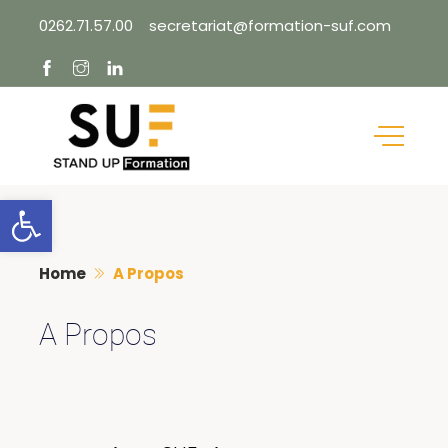
Skip
0262.71.57.00
secretariat@formation-suf.com
to
content
Ouvrir la barre d’outils
Home
A Propos
A Propos