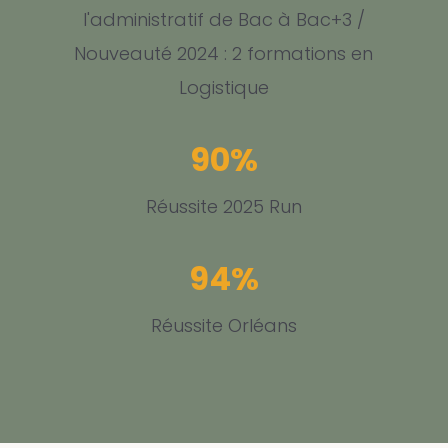
l'administratif de Bac à Bac+3 /
Nouveauté 2024 : 2 formations en
Logistique
90
%
Réussite 2025 Run
94
%
Réussite Orléans