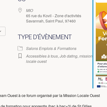
MIO
65 rue du Kovil - Zone d'activités
Savannah, Saint Paul, 97460
TYPE D’ÉVÈNEMENT
Calendrier Google
iCalendar
Salons Emplois & Formations
Accessibles à tous
,
Job dating
,
mission
locale ouest
Team Ouest à ce forum organisé par la Mission Locale Ouest
 de formation pour apprentis (bac à bac+3) de St Gilles