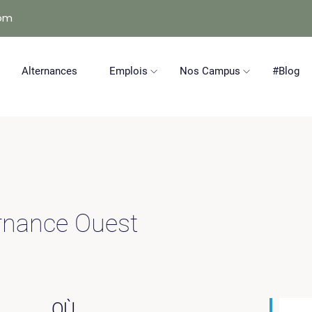
com
Alternances
Emplois
Nos Campus
#Blog
ernance Ouest
OÙ