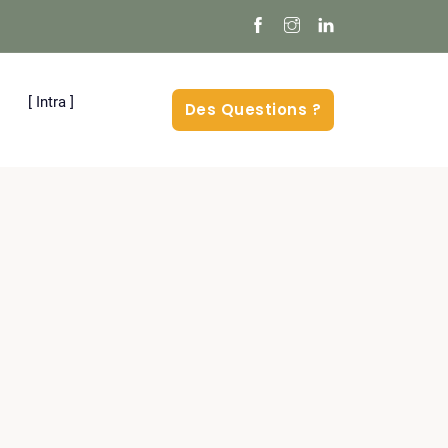
[ Intra ]
Des Questions ?