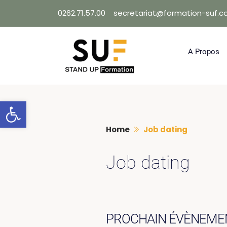
Skip
0262.71.57.00
secretariat@formation-suf.
to
content
A Propos
Ouvrir la barre d’outils
Home
Job dating
Job dating
PROCHAIN ÉVÈNEME