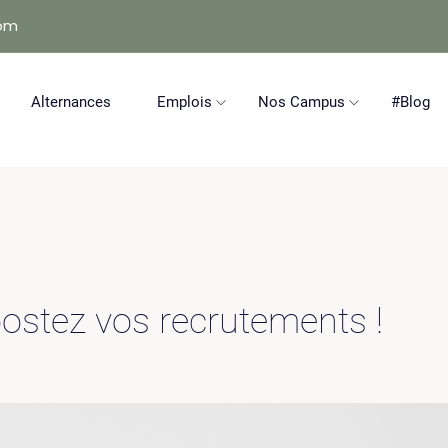
com
Alternances
Emplois
Nos Campus
#Blog
oostez vos recrutements !