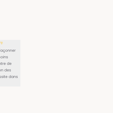
re
 façonner
soins
ntre de
ion des
ssite dans