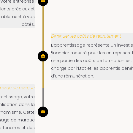
otre entreprise,
lents précieux et
 durablement à vos
côtés.
Diminuer les coûts de recrutement
L’apprentissage représente un invest
financier mesuré pour les entreprises. E
une partie des coûts de formation est
charge par l’État et les apprentis bénéf
d’une rémunération.
e image de marque
entissage, votre
lication dans la
dynamisme. Cette
image de marque
artenaires et des