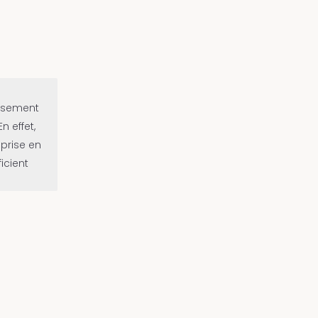
issement
n effet,
 prise en
icient