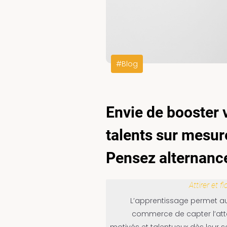
#Blog
Envie de booster v
talents sur mesur
Pensez alternance
Attirer et f
L’apprentissage permet au
commerce de capter l’att
motivés et talentueux dès leur 