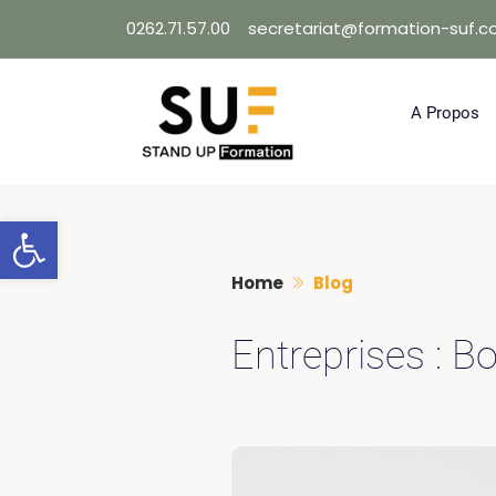
Skip
0262.71.57.00
secretariat@formation-suf.
to
content
A Propos
Ouvrir la barre d’outils
Home
Blog
Entreprises : B