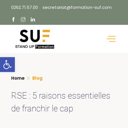
Skip
0262.71.57.00
secretariat@formation-suf.com
to
content
Ouvrir la barre d’outils
Home
Blog
RSE : 5 raisons essentielles
de franchir le cap