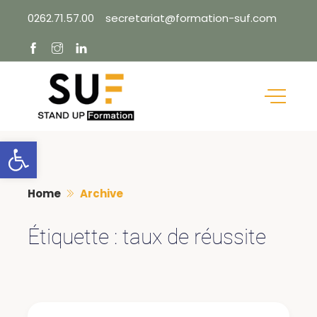
Skip
0262.71.57.00
secretariat@formation-suf.com
to
content
Ouvrir la barre d’outils
Home
Archive
Étiquette :
taux de réussite