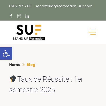
Skip
0262.71.57.00
secretariat@formation-suf.com
to
content
Ouvrir la barre d’outils
Home
Blog
Taux de Réussite : 1er
semestre 2025