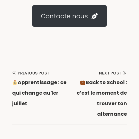
Contacte nous
PREVIOUS POST
NEXT POST
Navigation
Apprentissage : ce
Back to School :
de
qui change au 1er
c’est le moment de
l’article
juillet
trouver ton
alternance