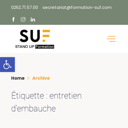
Skip
0262.71.57.00
secretariat@formation-suf.com
to
content
Ouvrir la barre d’outils
Home
Archive
Étiquette :
entretien
d’embauche