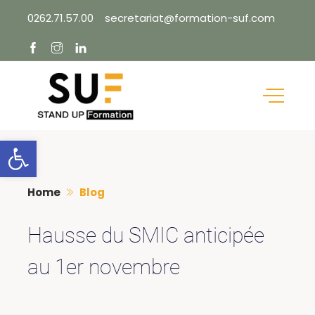
Skip
0262.71.57.00
secretariat@formation-suf.com
to
content
Ouvrir la barre d’outils
Home
Blog
Hausse du SMIC anticipée
au 1er novembre