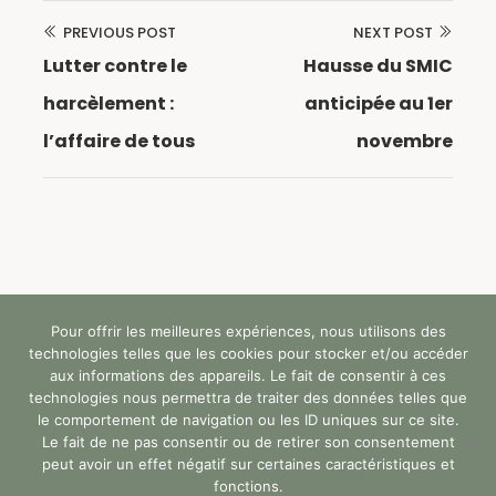
PREVIOUS POST
NEXT POST
Navigation
Lutter contre le
Hausse du SMIC
de
harcèlement :
anticipée au 1er
l’article
l’affaire de tous
novembre
Pour offrir les meilleures expériences, nous utilisons des
Tous droits réservés (c) StandUp Formation (y)
technologies telles que les cookies pour stocker et/ou accéder
2024 |
aux informations des appareils. Le fait de consentir à ces
technologies nous permettra de traiter des données telles que
le comportement de navigation ou les ID uniques sur ce site.
Faq
Accessibilité
Rgpd
Le fait de ne pas consentir ou de retirer son consentement
peut avoir un effet négatif sur certaines caractéristiques et
Mentions Légales
Certificat Qualiopi
fonctions.