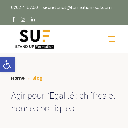
Skip
0262.71.57.00
secretariat@formation-suf.com
to
content
Ouvrir la barre d’outils
Home
Blog
Agir pour l’Egalité : chiffres et
bonnes pratiques