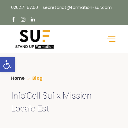
Skip
0262.71.57.00
secretariat@formation-suf.com
to
content
Ouvrir la barre d’outils
Home
Blog
Info’Coll Suf x Mission
Locale Est