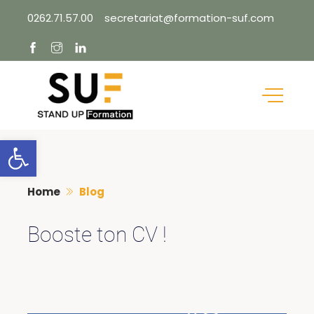
Skip
0262.71.57.00
secretariat@formation-suf.com
to
content
Ouvrir la barre d’outils
Home
Blog
Booste ton CV !