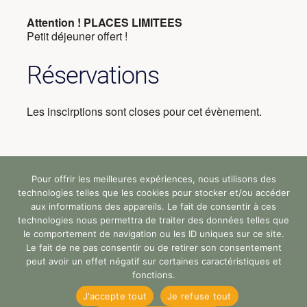
Attention ! PLACES LIMITEES
Petit déjeuner offert !
Réservations
Les inscirptions sont closes pour cet évènement.
Pour offrir les meilleures expériences, nous utilisons des
Tous droits réservés (c) StandUp Formation (y)
technologies telles que les cookies pour stocker et/ou accéder
2024 |
aux informations des appareils. Le fait de consentir à ces
technologies nous permettra de traiter des données telles que
le comportement de navigation ou les ID uniques sur ce site.
Faq
Accessibilité
Rgpd
Le fait de ne pas consentir ou de retirer son consentement
peut avoir un effet négatif sur certaines caractéristiques et
Mentions Légales
Certificat Qualiopi
fonctions.
J'accepte tout
Je refuse tout
[ Newsletter #SUF ]