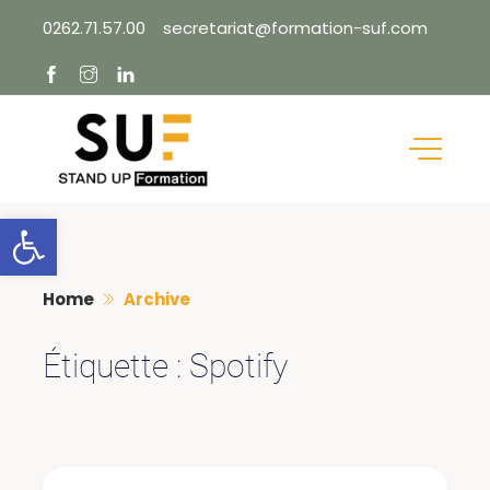
Skip
0262.71.57.00
secretariat@formation-suf.com
to
content
Ouvrir la barre d’outils
Home
Archive
Étiquette :
Spotify