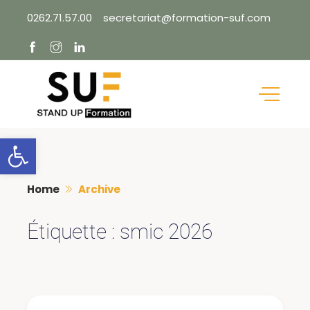
Skip
0262.71.57.00
secretariat@formation-suf.com
to
content
Ouvrir la barre d’outils
Home
Archive
Étiquette :
smic 2026