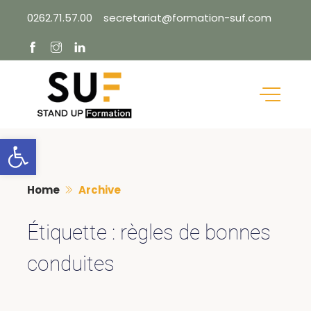
Skip
0262.71.57.00
secretariat@formation-suf.com
to
content
Ouvrir la barre d’outils
Home
Archive
Étiquette :
règles de bonnes
conduites