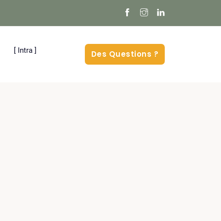
[ Intra ]
Des Questions ?