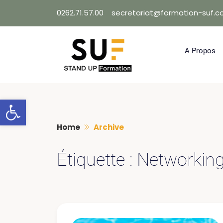
Skip
0262.71.57.00
secretariat@formation-suf.
to
content
A Propos
Ouvrir la barre d’outils
Home
Archive
Étiquette :
Networkin