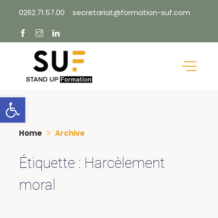
Skip
0262.71.57.00
secretariat@formation-suf.com
to
content
Ouvrir la barre d’outils
Home
Archive
Étiquette :
Harcèlement
moral