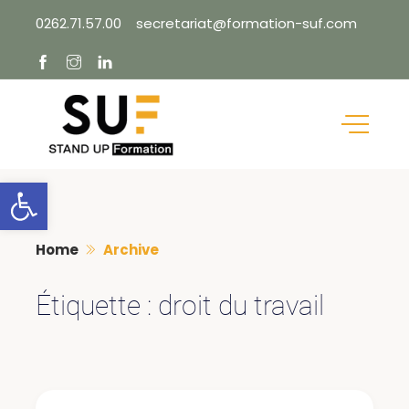
Skip
0262.71.57.00
secretariat@formation-suf.com
to
content
Ouvrir la barre d’outils
Home
Archive
Étiquette :
droit du travail