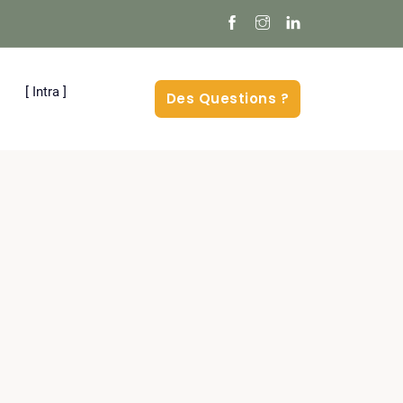
[ Intra ]
Des Questions ?