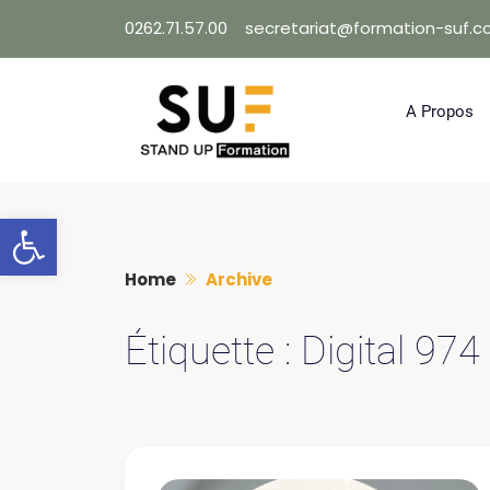
Skip
0262.71.57.00
secretariat@formation-suf.
to
content
A Propos
Ouvrir la barre d’outils
Home
Archive
Étiquette :
Digital 974