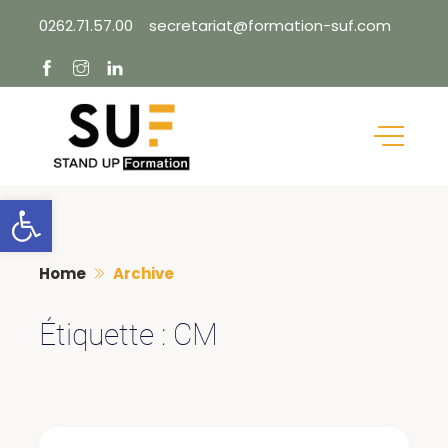
Skip
0262.71.57.00
secretariat@formation-suf.com
to
content
Ouvrir la barre d’outils
Home
Archive
Étiquette :
CM