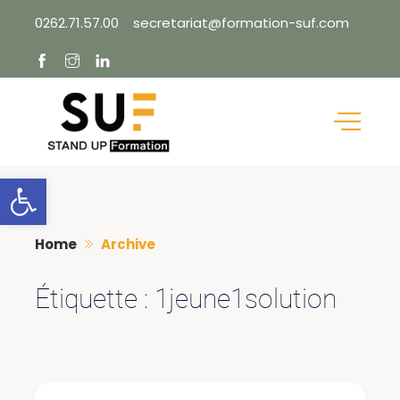
Skip
0262.71.57.00
secretariat@formation-suf.com
to
content
Ouvrir la barre d’outils
Home
Archive
Étiquette :
1jeune1solution