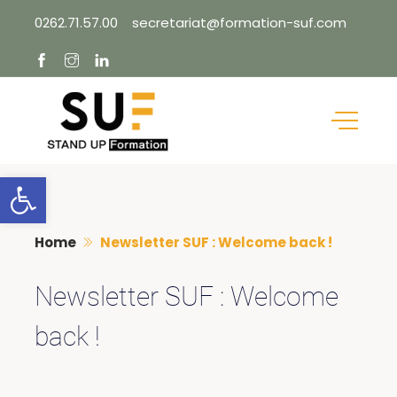
Skip
0262.71.57.00
secretariat@formation-suf.com
to
content
Ouvrir la barre d’outils
Home
Newsletter SUF : Welcome back !
Newsletter SUF : Welcome
back !