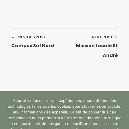
PREVIOUS POST
NEXT POST
Navigation
Campus Suf Nord
Mission Locale St
de
André
l’article
Pour offrir les meilleures expériences, nous utilisons des
Tous droits réservés (c) StandUp Formation (y)
technologies telles que les cookies pour stocker et/ou accéder
2024 |
aux informations des appareils. Le fait de consentir à ces
technologies nous permettra de traiter des données telles que
le comportement de navigation ou les ID uniques sur ce site.