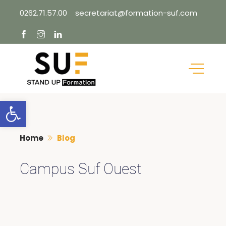
Skip
0262.71.57.00
secretariat@formation-suf.com
to
content
Ouvrir la barre d’outils
Home
Blog
Campus Suf Ouest