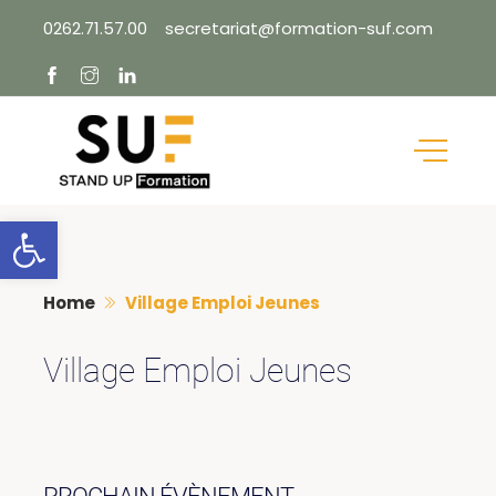
Skip
0262.71.57.00
secretariat@formation-suf.com
to
content
Ouvrir la barre d’outils
Home
Village Emploi Jeunes
Village Emploi Jeunes