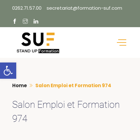
Skip
0262.71.57.00
secretariat@formation-suf.com
to
content
Ouvrir la barre d’outils
Home
Salon Emploi et Formation 974
Salon Emploi et Formation
974