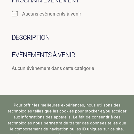
PROCHAIN ÉVÈNEMENT
Aucuns évènements à venir
DESCRIPTION
ÉVÈNEMENTS À VENIR
Aucun évènement dans cette catégorie
Pour offrir les meilleures expériences, nous utilisons des
Tous droits réservés (c) StandUp Formation (y)
technologies telles que les cookies pour stocker et/ou accéder
2024 |
aux informations des appareils. Le fait de consentir à ces
technologies nous permettra de traiter des données telles que
le comportement de navigation ou les ID uniques sur ce site.