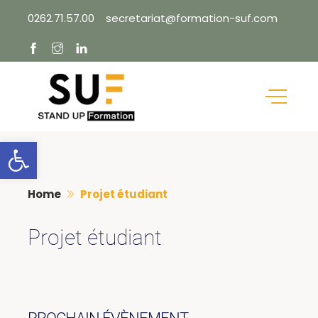
Skip
0262.71.57.00
secretariat@formation-suf.com
to
content
Ouvrir la barre d’outils
Home
Projet étudiant
Projet étudiant