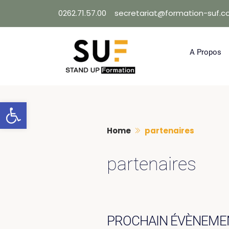
Skip
0262.71.57.00
secretariat@formation-suf.
to
content
A Propos
Ouvrir la barre d’outils
Home
partenaires
partenaires
PROCHAIN ÉVÈNEME