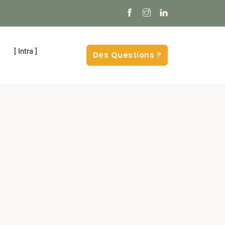
[ Intra ]
Des Questions ?