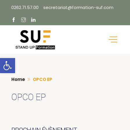
Skip
0262.71.57.00
secretariat@formation-suf.com
to
content
Ouvrir la barre d’outils
Home
OPCO EP
OPCO EP