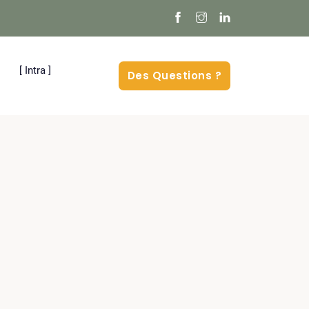
[ Intra ]
Des Questions ?