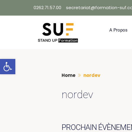
Skip
0262.71.57.00
secretariat@formation-suf.
to
content
A Propos
Ouvrir la barre d’outils
Home
nordev
nordev
PROCHAIN ÉVÈNEME