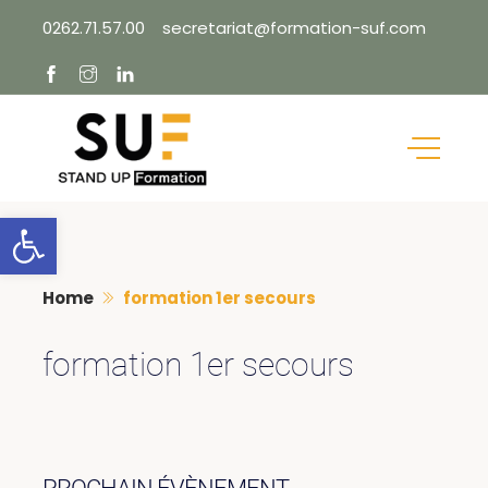
Skip
0262.71.57.00
secretariat@formation-suf.com
to
content
Ouvrir la barre d’outils
Home
formation 1er secours
formation 1er secours