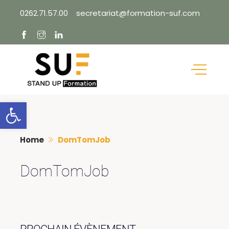
Skip
0262.71.57.00
secretariat@formation-suf.com
to
content
Ouvrir la barre d’outils
Home
DomTomJob
DomTomJob