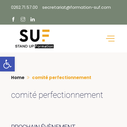
Skip
0262.71.57.00
secretariat@formation-suf.com
to
content
Ouvrir la barre d’outils
Home
comité perfectionnement
comité perfectionnement