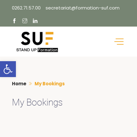
Skip
0262.71.57.00
secretariat@formation-suf.com
to
content
Ouvrir la barre d’outils
Home
My Bookings
My Bookings