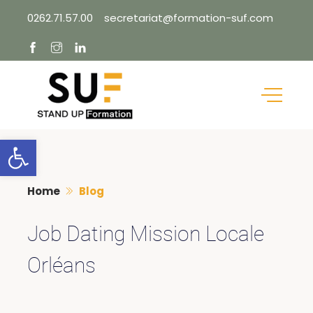
Skip
0262.71.57.00
secretariat@formation-suf.com
to
content
Ouvrir la barre d’outils
Home
Blog
Job Dating Mission Locale
Orléans