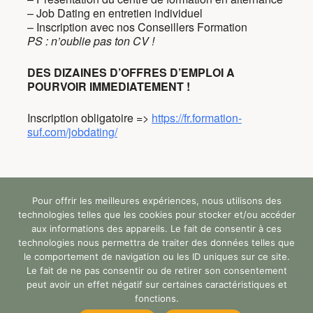
– Job Dating en entretien individuel
– Inscription avec nos Conseillers Formation
PS : n’oublie pas ton CV !
DES DIZAINES D’OFFRES D’EMPLOI A
POURVOIR IMMEDIATEMENT !
Inscription obligatoire =>
https://fr.formation-
suf.com/jobdating/
Pour offrir les meilleures expériences, nous utilisons des
Tous droits réservés (c) StandUp Formation (y)
technologies telles que les cookies pour stocker et/ou accéder
2024 |
aux informations des appareils. Le fait de consentir à ces
technologies nous permettra de traiter des données telles que
le comportement de navigation ou les ID uniques sur ce site.
Faq
Accessibilité
Rgpd
Le fait de ne pas consentir ou de retirer son consentement
peut avoir un effet négatif sur certaines caractéristiques et
Mentions Légales
Certificat Qualiopi
fonctions.