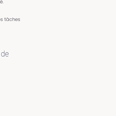
é.
os tâches
 de