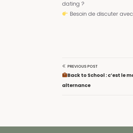
dating ?
Besoin de discuter avec 
PREVIOUS POST
Navigation
Back to School : c’est le 
de
alternance
l’article