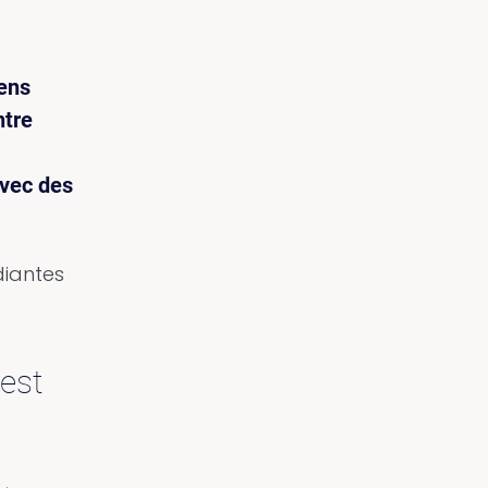
iens
ntre
avec des
diantes
rest