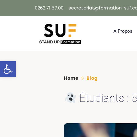
Skip
0262.71.57.00
secretariat@formation-suf.
to
content
A Propos
Ouvrir la barre d’outils
Home
Blog
Étudiants : 5