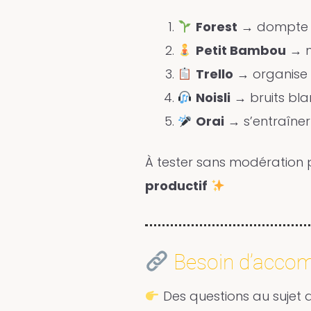
Forest
→ dompte la
Petit Bambou
→ m
Trello
→ organise c
Noisli
→ bruits blan
Orai
→ s’entraîner 
À tester sans modération 
productif
Besoin d’acco
Des questions au sujet d