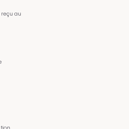
t reçu au
e
tion