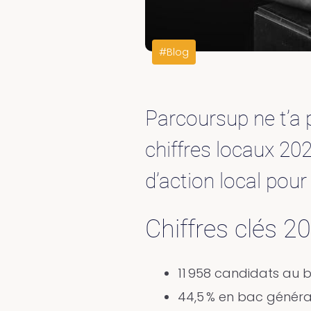
#Blog
Parcoursup ne t’a 
chiffres locaux 202
d’action local pour 
Chiffres clés 2
11 958 candidats au 
44,5 % en bac général,