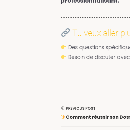
professionnalisant.
Tu veux aller plu
Des questions spécifique
Besoin de discuter avec 
PREVIOUS POST
Navigation
Comment réussir son Doss
de