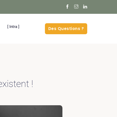
[ Intra ]
Des Questions ?
xistent !