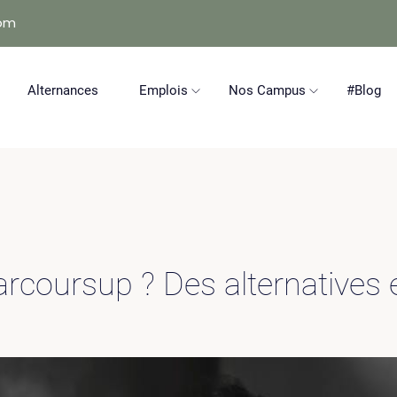
com
Alternances
Emplois
Nos Campus
#Blog
rcoursup ? Des alternatives e