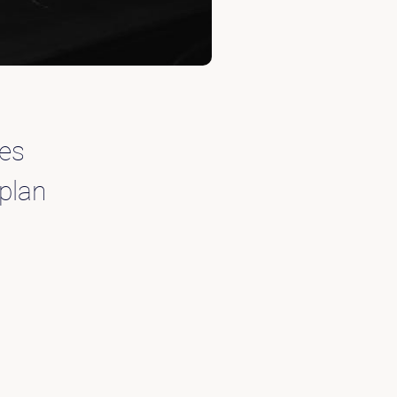
les
 plan