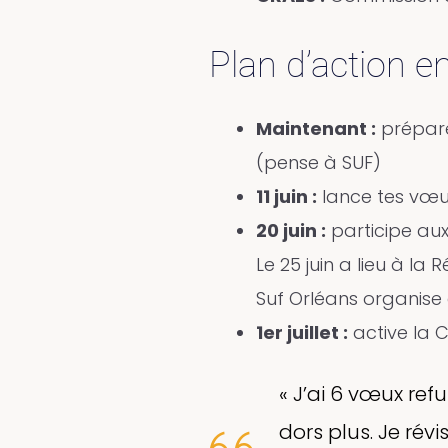
Plan d’action e
Maintenant :
prépare
(pense à SUF)
11 juin :
lance tes vœu
20 juin :
participe aux
Le 25 juin a lieu à la
Suf Orléans organise
1er juillet :
active la C
« J’ai 6 vœux ref
dors plus. Je rév