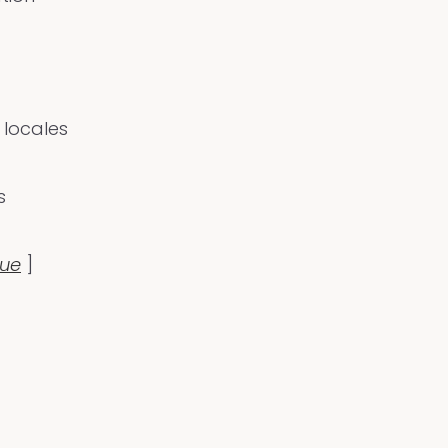
 locales
s
que
]