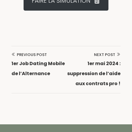
FAIRE LA SIMULATION
PREVIOUS POST
NEXT POST
Navigation
1er Job Dating Mobile
1er mai 2024 :
de
de l’Alternance
suppression de l’aide
l’article
aux contrats pro !