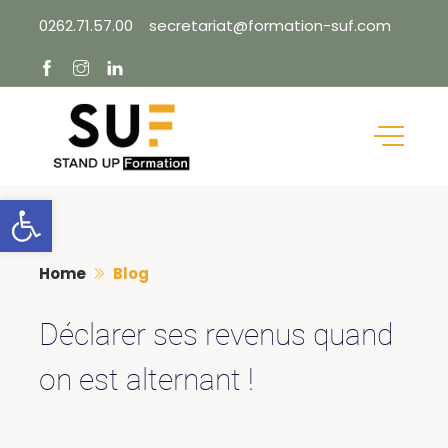
Skip
0262.71.57.00
secretariat@formation-suf.com
to
content
Ouvrir la barre d’outils
Home
Blog
Déclarer ses revenus quand
on est alternant !